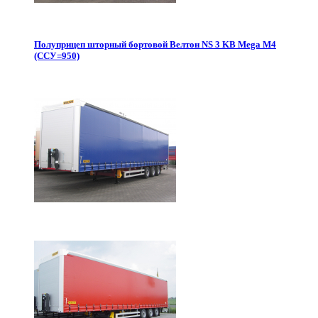
Полуприцеп шторный бортовой Велтон NS 3 KB Mega M4
(ССУ=950)