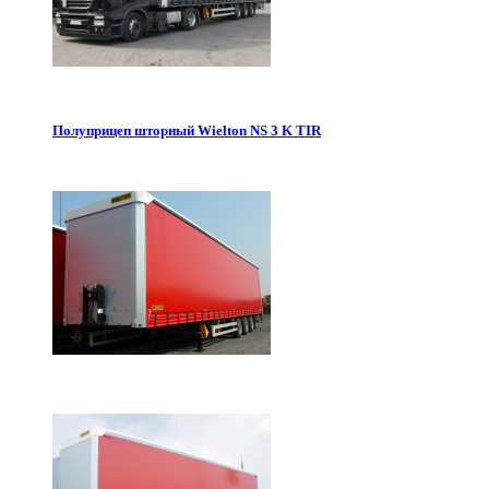
Полуприцеп шторный Wielton NS 3 K TIR