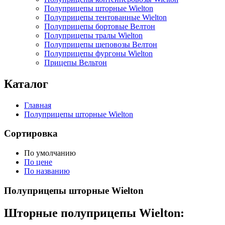
Полуприцепы шторные Wielton
Полуприцепы тентованные Wielton
Полуприцепы бортовые Велтон
Полуприцепы тралы Wielton
Полуприцепы щеповозы Велтон
Полуприцепы фургоны Wielton
Прицепы Вельтон
Каталог
Главная
Полуприцепы шторные Wielton
Сортировка
По умолчанию
По цене
По названию
Полуприцепы шторные Wielton
Шторные полуприцепы Wielton: