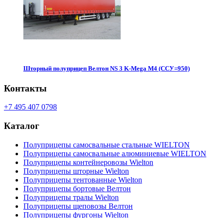
Шторный полуприцеп Велтон NS 3 K-Mega M4 (ССУ=950)
Контакты
+7 495 407 0798
Каталог
Полуприцепы самосвальные стальные WIELTON
Полуприцепы самосвальные алюминиевые WIELTON
Полуприцепы контейнеровозы Wielton
Полуприцепы шторные Wielton
Полуприцепы тентованные Wielton
Полуприцепы бортовые Велтон
Полуприцепы тралы Wielton
Полуприцепы щеповозы Велтон
Полуприцепы фургоны Wielton