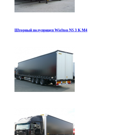
Шторный полуприцеп Wielton NS 3 K M4