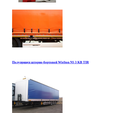
Полуприцеп шторно-бортовой Wielton NS 3 KB TIR