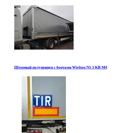
Шторный полуприцеп с бортами Wielton NS 3 KB M4